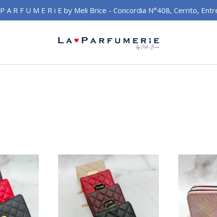
 P A R F U M E R i E by Meli Brice - Concordia N°408, Cerrito, Entr