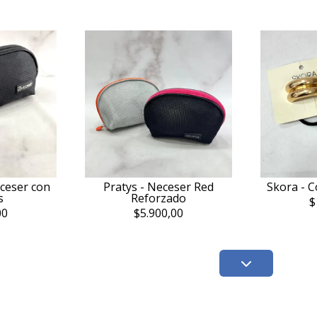
ceser con
Pratys - Neceser Red
Skora - C
s
Reforzado
$
00
$5.900,00