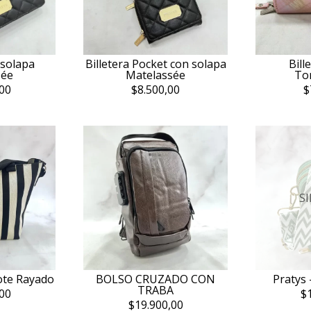
 solapa
Billetera Pocket con solapa
Bill
sée
Matelassée
To
00
$8.500,00
$
S
ote Rayado
BOLSO CRUZADO CON
Pratys 
TRABA
00
$
$19.900,00