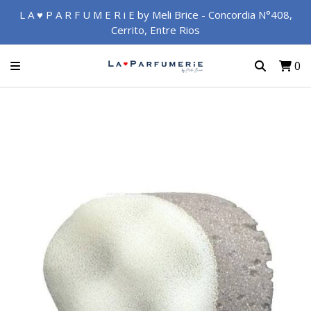
L A ♥ P A R F U M E R i E by Meli Brice - Concordia N°408,
Cerrito, Entre Rios
0