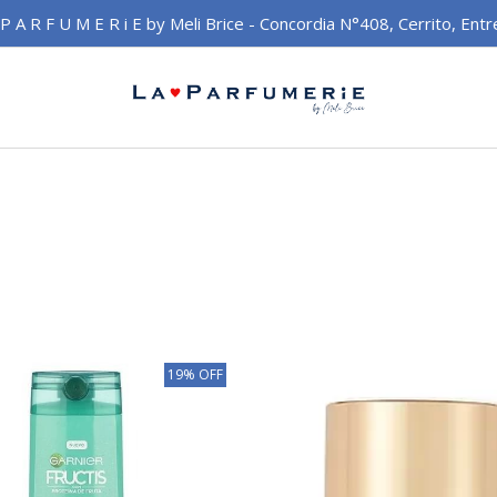
 P A R F U M E R i E by Meli Brice - Concordia N°408, Cerrito, Entr
19% OFF