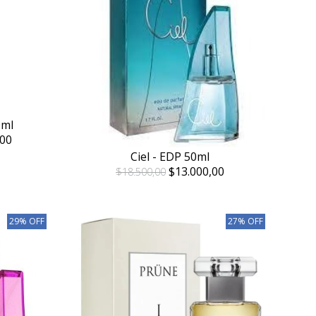
0ml
00
Ciel - EDP 50ml
$13.000,00
$18.500,00
29% OFF
27% OFF