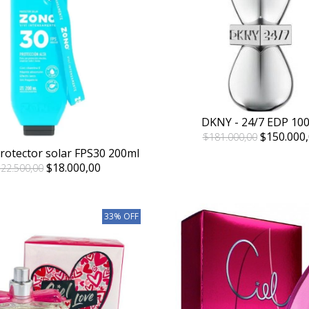
DKNY - 24/7 EDP 10
$150.000,
$181.000,00
rotector solar FPS30 200ml
$18.000,00
22.500,00
33% OFF