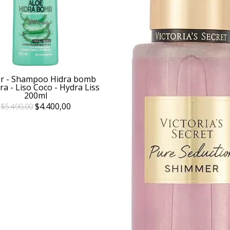
er - Shampoo Hidra bomb
ra - Liso Coco - Hydra Liss
200ml
$4.400,00
$5.490,00