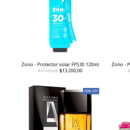
Zono - Protector solar FPS30 120ml
Zono - P
$13.200,00
$17.500,00
$
36% OFF