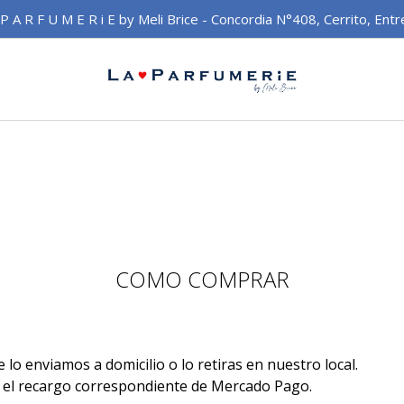
 P A R F U M E R i E by Meli Brice - Concordia N°408, Cerrito, Entr
COMO COMPRAR
o enviamos a domicilio o lo retiras en nuestro local.
a el recargo correspondiente de Mercado Pago.