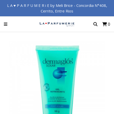
L A ♥ P A R F U M E R i E by Meli Brice - Concordia N°408,
Cerrito, Entre Rios
0