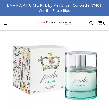
L A ♥ P A R F U M E R i E by Meli Brice - Concordia N°408,
Cerrito, Entre Rios
0