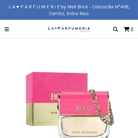
L A ♥ P A R F U M E R i E by Meli Brice - Concordia N°408,
Cerrito, Entre Rios
0