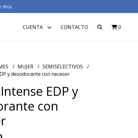
e Rios
CUENTA
CONTACTO
0
MES
MUJER
SEMISELECTIVOS
EDP y desodorante con neceser
 Intense EDP y
orante con
r
0