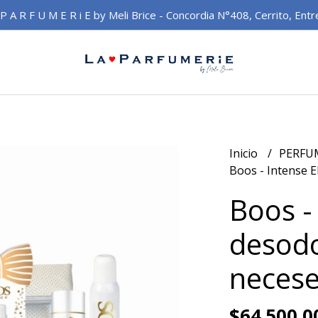
 P A R F U M E R i E by Meli Brice - Concordia N°408, Cerrito, Entr
Inicio
PERFU
Boos - Intense 
Boos -
desod
necese
$64.500,0