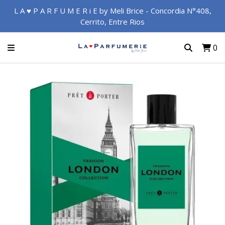
L A ♥ P A R F U M E R i E by Meli Brice - Concordia N°408,
Cerrito, Entre Rios
0