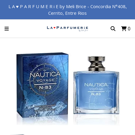
L A ♥ P A R F U M E R i E by Meli Brice - Concordia N°408,
Cerrito, Entre Rios
0