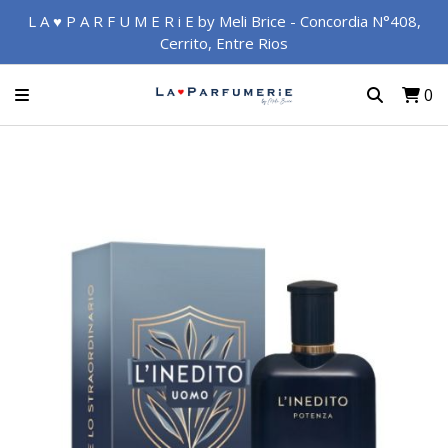
L A ♥ P A R F U M E R i E by Meli Brice - Concordia N°408,
Cerrito, Entre Rios
0