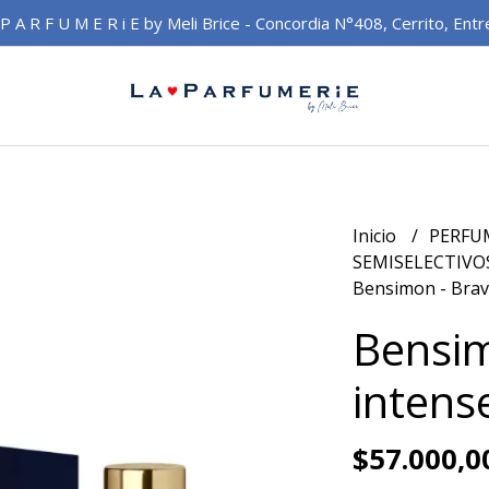
 P A R F U M E R i E by Meli Brice - Concordia N°408, Cerrito, Entr
Inicio
PERFU
SEMISELECTIVO
Bensimon - Brav
Bensim
intens
$57.000,0