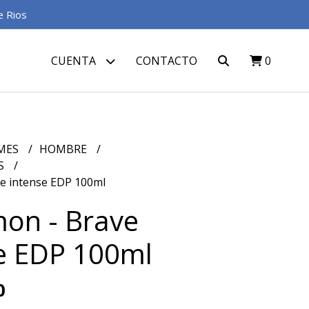
e Rios
CUENTA
CONTACTO
0
MES
HOMBRE
S
e intense EDP 100ml
on - Brave
e EDP 100ml
0