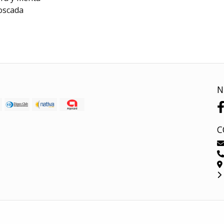
oscada
N
C