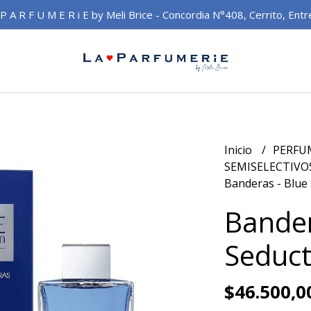
 P A R F U M E R i E by Meli Brice - Concordia N°408, Cerrito, Entr
Inicio
PERFU
SEMISELECTIVO
Banderas - Blue
Bander
Seduct
$46.500,0