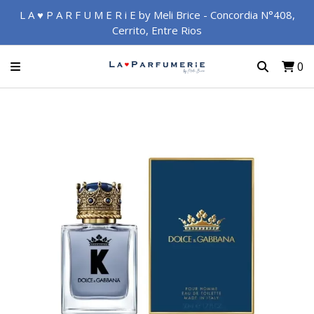
L A ♥ P A R F U M E R i E by Meli Brice - Concordia N°408,
Cerrito, Entre Rios
0