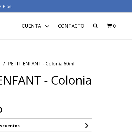
e Rios
CUENTA
CONTACTO
0
S
PETIT ENFANT - Colonia 60ml
ENFANT - Colonia
0
escuentos