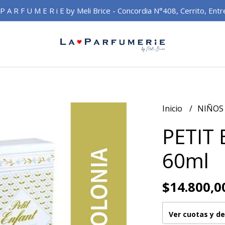
 P A R F U M E R i E by Meli Brice - Concordia N°408, Cerrito, Entr
Inicio
NIÑO
PETIT 
60ml
$14.800,0
Ver cuotas y d