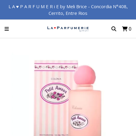
L A ♥ P A R F U M E R i E by Meli Brice - Concordia N°408,
Cerrito, Entre Rios
0