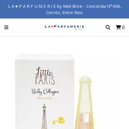
L A ♥ P A R F U M E R i E by Meli Brice - Concordia N°408,
Cerrito, Entre Rios
0