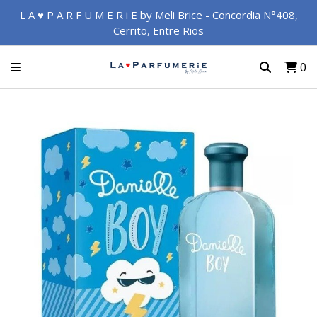
L A ♥ P A R F U M E R i E by Meli Brice - Concordia N°408,
Cerrito, Entre Rios
0