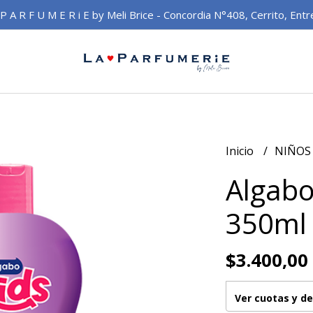
 P A R F U M E R i E by Meli Brice - Concordia N°408, Cerrito, Entr
Inicio
NIÑO
Algabo
350ml 
$3.400,00
Ver cuotas y d