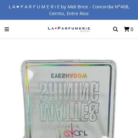
L A ♥ P A R F U M E R i E by Meli Brice - Concordia N°408,
Cerrito, Entre Rios
0