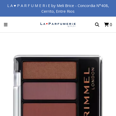
L A ♥ P A R F U M E R i E by Meli Brice - Concordia N°408,
Cerrito, Entre Rios
0