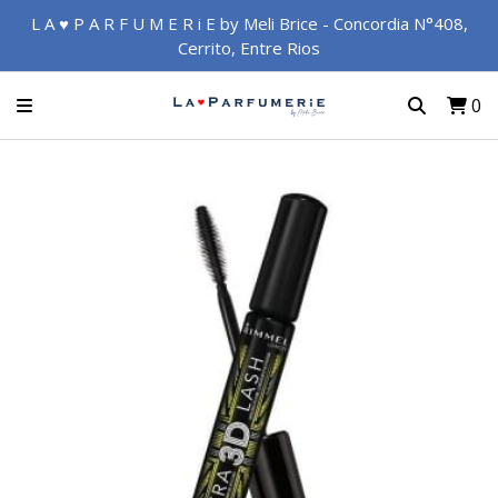
L A ♥ P A R F U M E R i E by Meli Brice - Concordia N°408,
Cerrito, Entre Rios
0