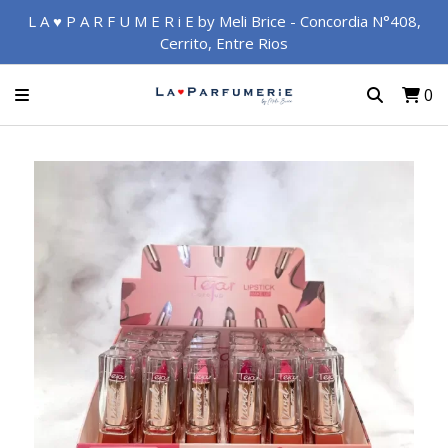
L A ♥ P A R F U M E R i E by Meli Brice - Concordia N°408,
Cerrito, Entre Rios
0