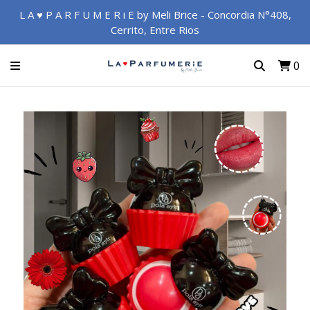
L A ♥ P A R F U M E R i E by Meli Brice - Concordia N°408,
Cerrito, Entre Rios
0