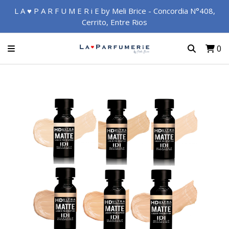
L A ♥ P A R F U M E R i E by Meli Brice - Concordia N°408,
Cerrito, Entre Rios
0