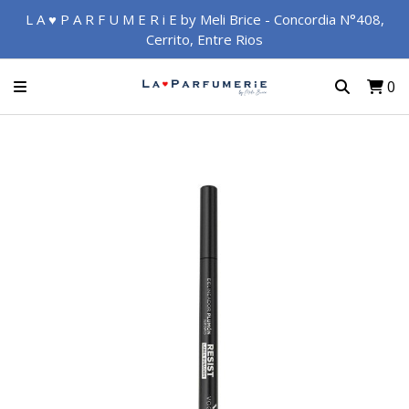
L A ♥ P A R F U M E R i E by Meli Brice - Concordia N°408,
Cerrito, Entre Rios
0