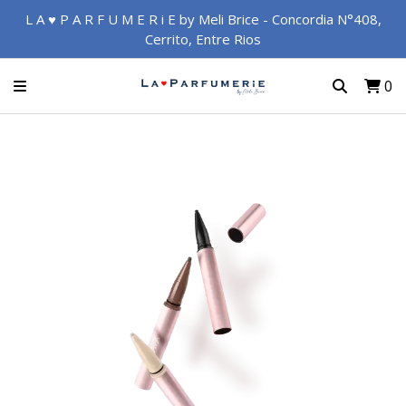
L A ♥ P A R F U M E R i E by Meli Brice - Concordia N°408,
Cerrito, Entre Rios
0