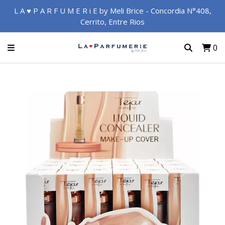
L A ♥ P A R F U M E R i E by Meli Brice - Concordia N°408,
Cerrito, Entre Rios
0