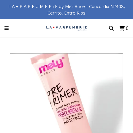
L A ♥ P A R F U M E R i E by Meli Brice - Concordia N°408,
Cerrito, Entre Rios
0