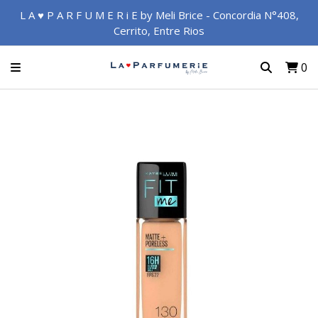
L A ♥ P A R F U M E R i E by Meli Brice - Concordia N°408,
Cerrito, Entre Rios
0