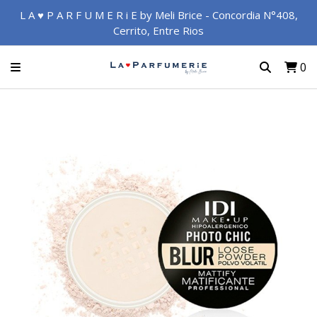
L A ♥ P A R F U M E R i E by Meli Brice - Concordia N°408,
Cerrito, Entre Rios
0