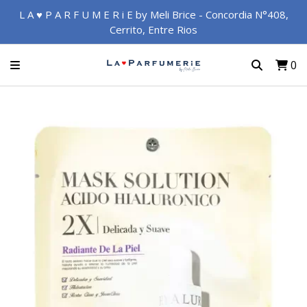
L A ♥ P A R F U M E R i E by Meli Brice - Concordia N°408,
Cerrito, Entre Rios
0