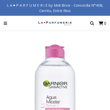
L A ♥ P A R F U M E R i E by Meli Brice - Concordia N°408,
Cerrito, Entre Rios
0