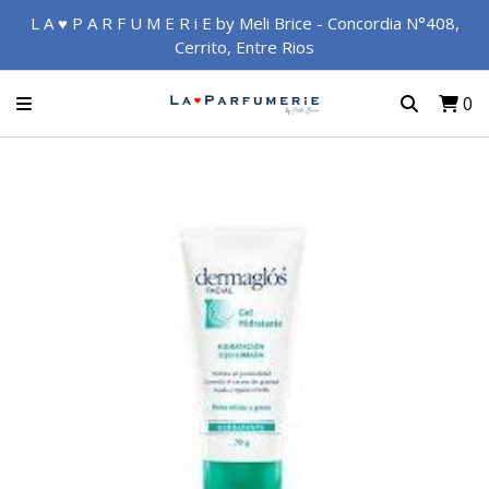
L A ♥ P A R F U M E R i E by Meli Brice - Concordia N°408,
Cerrito, Entre Rios
0