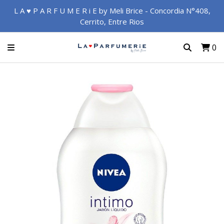
L A ♥ P A R F U M E R i E by Meli Brice - Concordia N°408,
Cerrito, Entre Rios
0