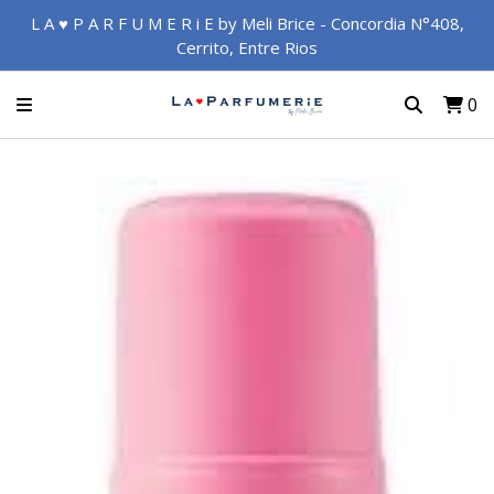
L A ♥ P A R F U M E R i E by Meli Brice - Concordia N°408,
Cerrito, Entre Rios
0