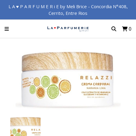
L A ♥ P A R F U M E R i E by Meli Brice - Concordia N°408,
Cerrito, Entre Rios
0