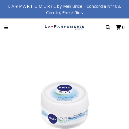
L A ♥ P A R F U M E R i E by Meli Brice - Concordia N°408,
Cerrito, Entre Rios
0