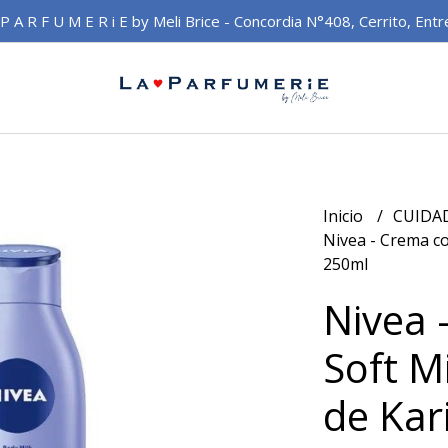
 P A R F U M E R i E by Meli Brice - Concordia N°408, Cerrito, Entr
Inicio
CUIDA
Nivea - Crema co
250ml
Nivea 
Soft M
de Kar