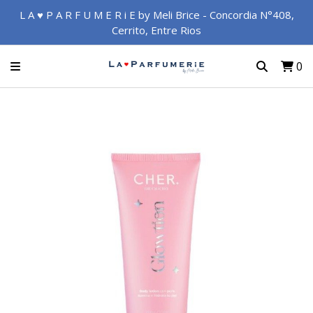
L A ♥ P A R F U M E R i E by Meli Brice - Concordia N°408,
Cerrito, Entre Rios
0