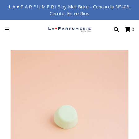
L A ♥ P A R F U M E R i E by Meli Brice - Concordia N°408,
Cerrito, Entre Rios
0