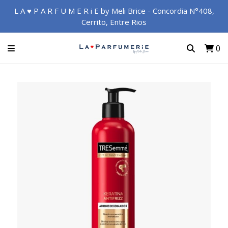
L A ♥ P A R F U M E R i E by Meli Brice - Concordia N°408,
Cerrito, Entre Rios
0