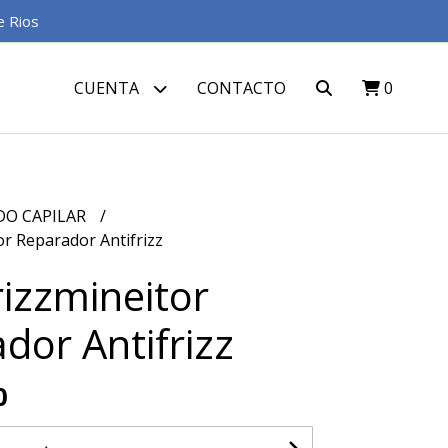
e Rios
CUENTA
CONTACTO
0
DO CAPILAR
tor Reparador Antifrizz
rizzmineitor
dor Antifrizz
0