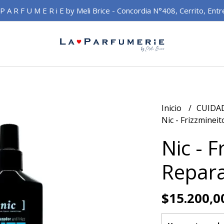
 P A R F U M E R i E by Meli Brice - Concordia N°408, Cerrito, Entr
Inicio
CUIDA
Nic - Frizzminei
Nic - F
Repara
$15.200,0