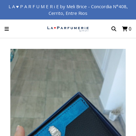
L A ♥ P A R F U M E R i E by Meli Brice - Concordia N°408,
Cerrito, Entre Rios
0