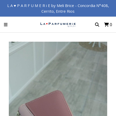
L A ♥ P A R F U M E R i E by Meli Brice - Concordia N°408,
Cerrito, Entre Rios
0