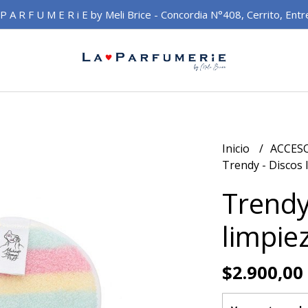
 P A R F U M E R i E by Meli Brice - Concordia N°408, Cerrito, Entr
Inicio
ACCES
Trendy - Discos l
Trendy
limpiez
$2.900,00