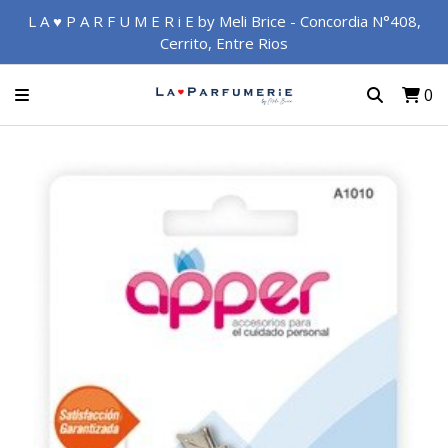
L A ♥ P A R F U M E R i E by Meli Brice - Concordia N°408,
Cerrito, Entre Rios
0