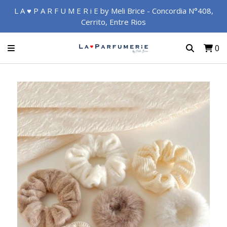
L A ♥ P A R F U M E R i E by Meli Brice - Concordia N°408,
Cerrito, Entre Rios
0