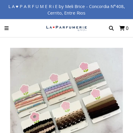
L A ♥ P A R F U M E R i E by Meli Brice - Concordia N°408,
Cerrito, Entre Rios
0