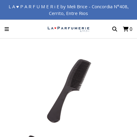
L A ♥ P A R F U M E R i E by Meli Brice - Concordia N°408,
Cerrito, Entre Rios
0